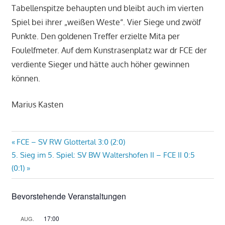
Tabellenspitze behaupten und bleibt auch im vierten
Spiel bei ihrer „weißen Weste“. Vier Siege und zwölf
Punkte. Den goldenen Treffer erzielte Mita per
Foulelfmeter. Auf dem Kunstrasenplatz war dr FCE der
verdiente Sieger und hätte auch höher gewinnen
können.
Marius Kasten
Beitragsnavigation
Vorheriger
FCE – SV RW Glottertal 3:0 (2:0)
Nächster
Beitrag:
5. Sieg im 5. Spiel: SV BW Waltershofen II – FCE II 0:5
Beitrag:
(0:1)
Bevorstehende Veranstaltungen
17:00
AUG.