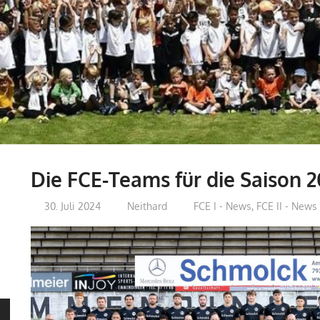
Die FCE-Teams für die Saison 
30. Juli 2024
Neithard
FCE I - News
,
FCE II - News