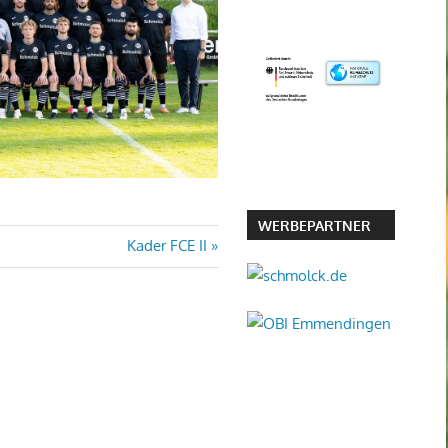
WERBEPARTNER
Nächster
Kader FCE II
Beitrag: