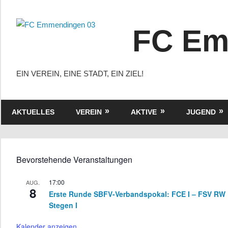
Zum
Inhalt
FC Em
springen
EIN VEREIN, EINE STADT, EIN ZIEL!
AKTUELLES
VEREIN
AKTIVE
JUGEND
Bevorstehende Veranstaltungen
17:00
AUG.
8
Erste Runde SBFV-Verbandspokal: FCE I – FSV RW
Stegen I
Kalender anzeigen