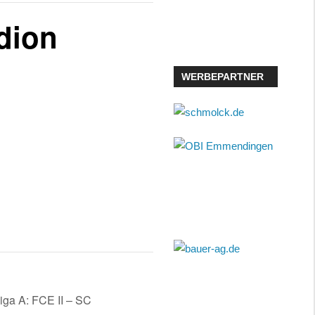
dion
WERBEPARTNER
liga A: FCE II – SC